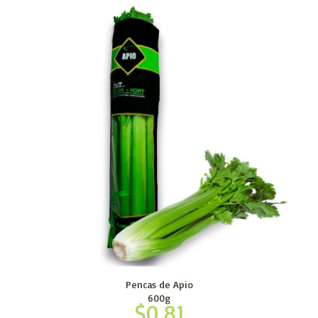
Pencas de Apio
600g
$
0.81