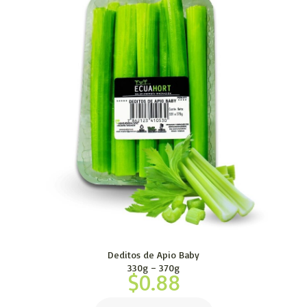
Deditos de Apio Baby
330g – 370g
$
0.88