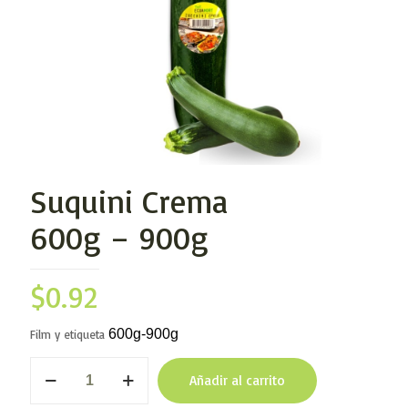
Suquini Crema
600g – 900g
$
0.92
600g-900g
Film y etiqueta
Suquini
Añadir al carrito
Crema
600g